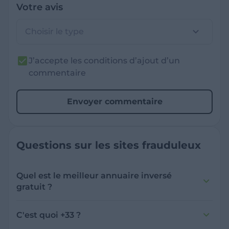
Votre avis
Choisir le type
J’accepte les conditions d’ajout d’un
commentaire
Envoyer commentaire
Questions sur les sites frauduleux
Quel est le meilleur annuaire inversé
gratuit ?
France Verif inclut une fonctionnalité de
recherche de numéro inversée qui est efficace
C'est quoi +33 ?
et gratuite pour identifier les appelants
L'indicatif +33 est le code téléphonique