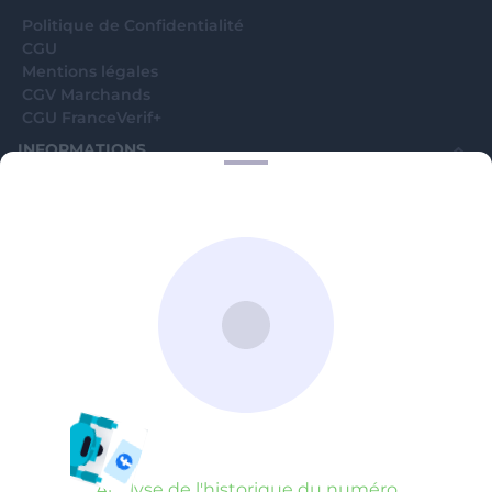
Politique de Confidentialité
CGU
Mentions légales
CGV Marchands
CGU FranceVerif+
INFORMATIONS
Catégories
Marchands
Signaler une arnaque
Blog
A PROPOS
Aide
Comment ça marche ?
Contact support utilisateurs
support@franceverif.fr
©WebVerif SAS au capital de 851 000€ • RCS de Paris 884750035 17
avenue Jean Moulin, 93100 Montreuil, France
Analyse de l'historique du numéro