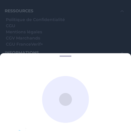
souhaite voir avec vous si elles sont avérées car
elles sont bloquées en attente. C'est un leurre.
RESSOURCES
Politique de Confidentialité
CGU
Mentions légales
CGV Marchands
CGU FranceVerif+
INFORMATIONS
Catégories
Marchands
Signaler une arnaque
Blog
A PROPOS
Aide
Comment ça marche ?
Contact support utilisateurs
support@franceverif.fr