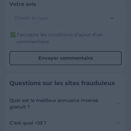
Votre avis
Choisir le type
J’accepte les conditions d’ajout d’un
commentaire
Envoyer commentaire
Questions sur les sites frauduleux
Quel est le meilleur annuaire inversé
gratuit ?
France Verif inclut une fonctionnalité de
recherche de numéro inversée qui est efficace
C'est quoi +33 ?
et gratuite pour identifier les appelants
L'indicatif +33 est le code téléphonique