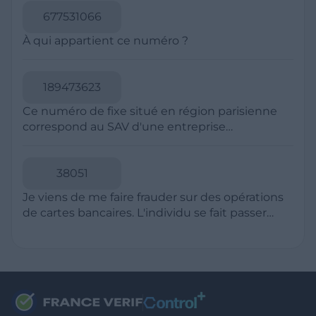
souhaite voir avec vous si elles sont avérées car
elles sont bloquées en attente. C'est un leurre.
RESSOURCES
Politique de Confidentialité
CGU
Mentions légales
CGV Marchands
CGU FranceVerif+
INFORMATIONS
Catégories
Marchands
Signaler une arnaque
Blog
A PROPOS
Aide
Comment ça marche ?
Contact support utilisateurs
support@franceverif.fr