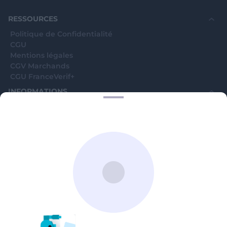
©WebVerif SAS au capital de 851 000€ • RCS de Paris 884750035 17
avenue Jean Moulin, 93100 Montreuil, France