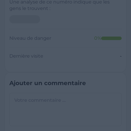
Une analyse de ce numéro indique que les
gens le trouvent :
Neutre
Niveau de danger
0
%
Dernière visite
Il y a moins de 1 minute
Questions sur les sites frauduleux
Quel est le meilleur annuaire inversé
gratuit ?
France Verif inclut une fonctionnalité de
recherche de numéro inversée qui est efficace
C'est quoi +33 ?
et gratuite pour identifier les appelants
L'indicatif +33 est le code téléphonique