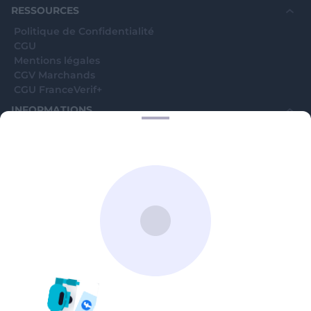
RESSOURCES
Politique de Confidentialité
CGU
Mentions légales
CGV Marchands
CGU FranceVerif+
INFORMATIONS
Catégories
Marchands
Signaler une arnaque
Blog
A PROPOS
Aide
Comment ça marche ?
Contact support utilisateurs
support@franceverif.fr
©WebVerif SAS au capital de 851 000€ • RCS de Paris 884750035 17