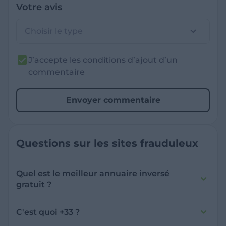
Votre avis
Choisir le type
J’accepte les conditions d’ajout d’un
commentaire
Envoyer commentaire
Questions sur les sites frauduleux
Quel est le meilleur annuaire inversé
gratuit ?
France Verif inclut une fonctionnalité de
recherche de numéro inversée qui est efficace
C'est quoi +33 ?
et gratuite pour identifier les appelants
L'indicatif +33 est le code téléphonique