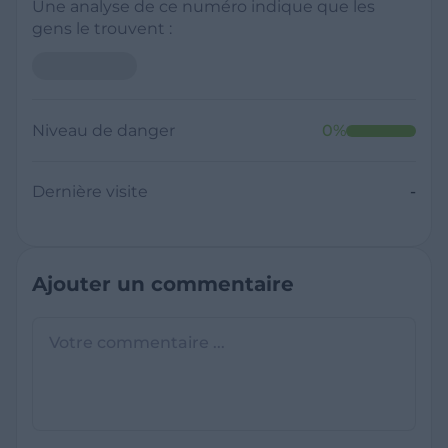
Une analyse de ce numéro indique que les
gens le trouvent :
Neutre
Niveau de danger
0
%
Dernière visite
Il y a moins de 1 minute
Questions sur les sites frauduleux
Quel est le meilleur annuaire inversé
gratuit ?
France Verif inclut une fonctionnalité de
recherche de numéro inversée qui est efficace
C'est quoi +33 ?
et gratuite pour identifier les appelants
L'indicatif +33 est le code téléphonique