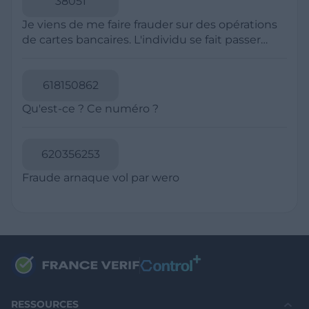
Politique de Confidentialité
CGU
Mentions légales
CGV Marchands
CGU FranceVerif+
INFORMATIONS
Catégories
Marchands
Signaler une arnaque
Blog
A PROPOS
Aide
Comment ça marche ?
Contact support utilisateurs
support@franceverif.fr
©WebVerif SAS au capital de 851 000€ • RCS de Paris 884750035 17
avenue Jean Moulin, 93100 Montreuil, France