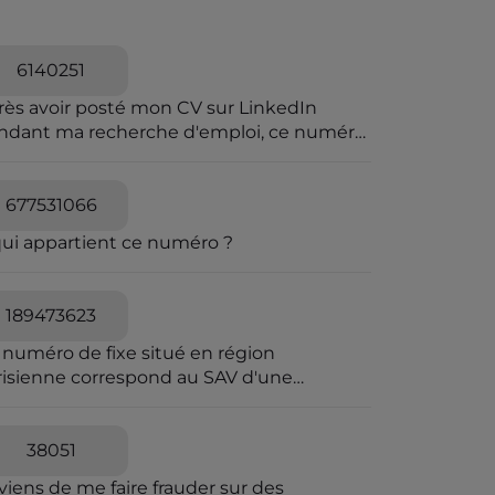
6140251
rès avoir posté mon CV sur LinkedIn
ndant ma recherche d'emploi, ce numéro
a harcelé et menacer de viol
677531066
qui appartient ce numéro ?
189473623
 numéro de fixe situé en région
risienne correspond au SAV d'une
reprise frauduleuse dont le siège fiscal
 situé en Irlande. Envoi-Reco utilise les
mes codes couleurs que La Poste pour
38051
 envois de courrier en AR. Elle joue sur la
viens de me faire frauder sur des