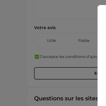
Votre avis
Utile
Fiable
J’accepte les conditions d’ajout 
Envoy
Questions sur les sites f