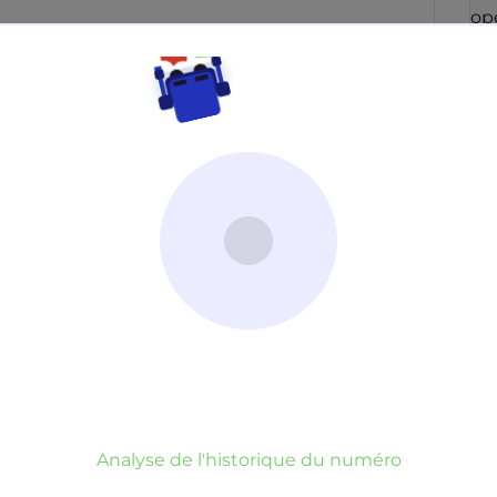
con
opé
49
fai
co
ré
men
qu
Po
in
aup
con
Irl
op
par
Neutre
Gênant
Dangereux
vou
blo
d’un commentaire
er commentaire
rauduleux
Analyse de l'historique du numéro