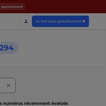
s gratuitement
Je me teste gratuitement
294
s numéros récemment évalués