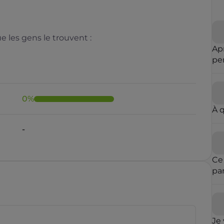
 les gens le trouvent :
Ap
pe
m'
0
%
À 
-
Ce
pa
ent
est
mê
des
Je 