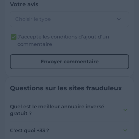
Votre avis
Choisir le type
J’accepte les conditions d’ajout d’un
commentaire
Envoyer commentaire
Questions sur les sites frauduleux
Quel est le meilleur annuaire inversé
gratuit ?
France Verif inclut une fonctionnalité de
recherche de numéro inversée qui est efficace
C'est quoi +33 ?
et gratuite pour identifier les appelants
L'indicatif +33 est le code téléphonique