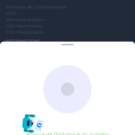
Politique de Confidentialité
CGU
Mentions légales
CGV Marchands
CGU FranceVerif+
INFORMATIONS
Catégories
Marchands
Signaler une arnaque
Blog
A PROPOS
Aide
Comment ça marche ?
Contact support utilisateurs
support@franceverif.fr
©WebVerif SAS au capital de 851 000€ • RCS de Paris 884750035 17
avenue Jean Moulin, 93100 Montreuil, France
Analyse de l'historique du numéro