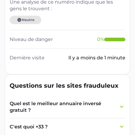
Une analyse de ce numéro indique que les
gens le trouvent :
Neutre
Niveau de danger
0
%
Dernière visite
Il y a moins de 1 minute
Questions sur les sites frauduleux
Quel est le meilleur annuaire inversé
gratuit ?
France Verif inclut une fonctionnalité de
recherche de numéro inversée qui est efficace
C'est quoi +33 ?
et gratuite pour identifier les appelants
L'indicatif +33 est le code téléphonique