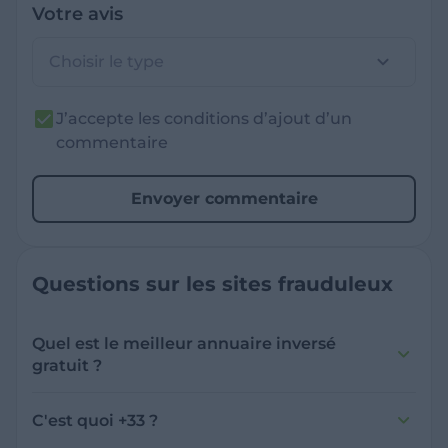
Votre avis
Choisir le type
J’accepte les conditions d’ajout d’un
commentaire
Envoyer commentaire
Questions sur les sites frauduleux
Quel est le meilleur annuaire inversé
gratuit ?
France Verif inclut une fonctionnalité de
recherche de numéro inversée qui est efficace
C'est quoi +33 ?
et gratuite pour identifier les appelants
L'indicatif +33 est le code téléphonique