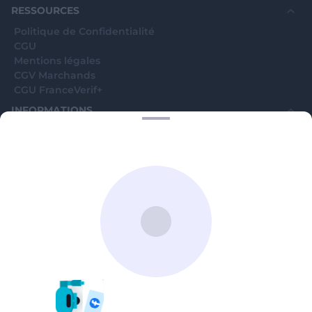
RESSOURCES
Politique de Confidentialité
CGU
Mentions légales
CGV Marchands
CGU FranceVerif+
INFORMATIONS
Catégories
Marchands
Signaler une arnaque
Blog
A PROPOS
Aide
Comment ça marche ?
Contact support utilisateurs
support@franceverif.fr
©WebVerif SAS au capital de 851 000€ • RCS de Paris 884750035 17