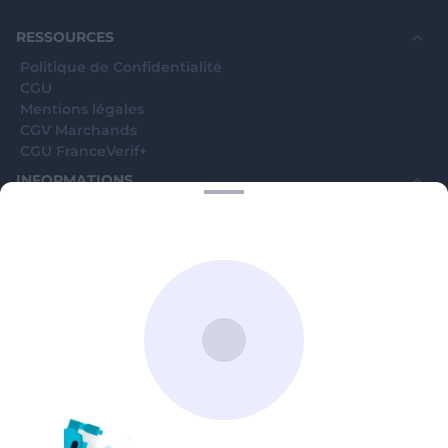
souhaite voir avec vous si elles sont avérées car
elles sont bloquées en attente. C'est un leurre.
RESSOURCES
Politique de Confidentialité
CGU
Mentions légales
CGV Marchands
CGU FranceVerif+
INFORMATIONS
Catégories
Marchands
Signaler une arnaque
Blog
A PROPOS
Aide
Comment ça marche ?
Contact support utilisateurs
support@franceverif.fr