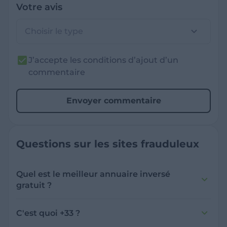
Votre avis
Choisir le type
J’accepte les conditions d’ajout d’un
commentaire
Envoyer commentaire
Questions sur les sites frauduleux
Quel est le meilleur annuaire inversé
gratuit ?
France Verif inclut une fonctionnalité de
recherche de numéro inversée qui est efficace
C'est quoi +33 ?
et gratuite pour identifier les appelants
L'indicatif +33 est le code téléphonique