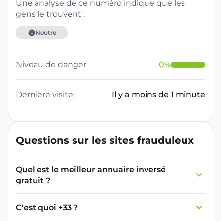
Une analyse de ce numéro indique que les
gens le trouvent :
Neutre
Niveau de danger
0
%
Dernière visite
Il y a moins de 1 minute
Questions sur les sites frauduleux
Quel est le meilleur annuaire inversé
gratuit ?
France Verif inclut une fonctionnalité de
recherche de numéro inversée qui est efficace
C'est quoi +33 ?
et gratuite pour identifier les appelants
L'indicatif +33 est le code téléphonique