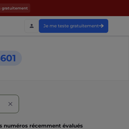
s gratuitement
Je me teste gratuitement
601
s numéros récemment évalués