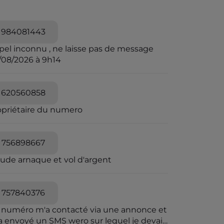
984081443
pel inconnu , ne laisse pas de message
/08/2026 à 9h14
620560858
opriétaire du numero
756898667
aude arnaque et vol d'argent
757840376
 numéro m'a contacté via une annonce et
a envoyé un SMS wero sur lequel je devais