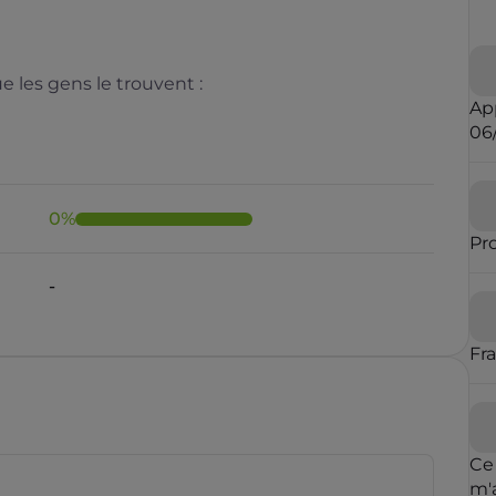
 les gens le trouvent :
Ap
06
0
%
Pr
Il y a moins de 1 minute
Fr
rauduleux
Ce
m'