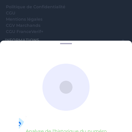
Politique de Confidentialité
CGU
Mentions légales
CGV Marchands
CGU FranceVerif+
INFORMATIONS
Catégories
Marchands
Signaler une arnaque
Blog
A PROPOS
Aide
Comment ça marche ?
Contact support utilisateurs
support@franceverif.fr
©WebVerif SAS au capital de 851 000€ • RCS de Paris 884750035 17
avenue Jean Moulin, 93100 Montreuil, France
Analyse de l'historique du numéro