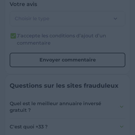
Votre avis
Choisir le type
J’accepte les conditions d’ajout d’un
commentaire
Envoyer commentaire
Questions sur les sites frauduleux
Quel est le meilleur annuaire inversé
gratuit ?
France Verif inclut une fonctionnalité de
recherche de numéro inversée qui est efficace
C'est quoi +33 ?
et gratuite pour identifier les appelants
L'indicatif +33 est le code téléphonique