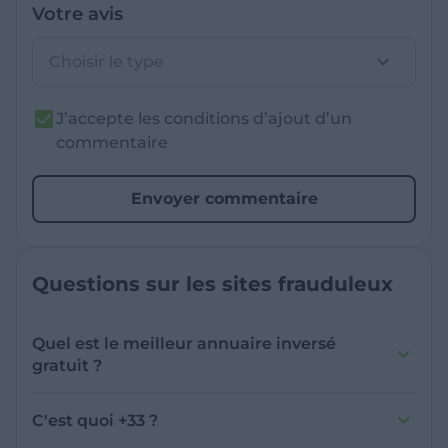
Votre avis
Choisir le type
J’accepte les conditions d’ajout d’un
commentaire
Envoyer commentaire
Questions sur les sites frauduleux
Quel est le meilleur annuaire inversé
gratuit ?
France Verif inclut une fonctionnalité de
recherche de numéro inversée qui est efficace
C'est quoi +33 ?
et gratuite pour identifier les appelants
L'indicatif +33 est le code téléphonique