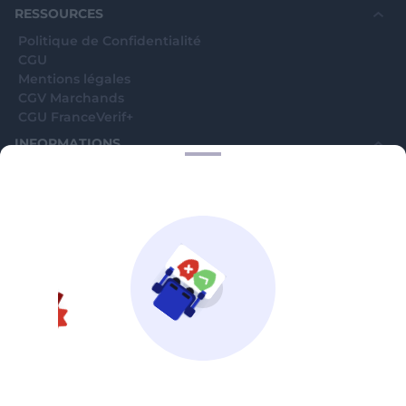
RESSOURCES
Politique de Confidentialité
CGU
Mentions légales
CGV Marchands
CGU FranceVerif+
INFORMATIONS
Catégories
Marchands
Signaler une arnaque
Blog
A PROPOS
Aide
Comment ça marche ?
Contact support utilisateurs
support@franceverif.fr
©WebVerif SAS au capital de 851 000€ • RCS de Paris 884750035 17