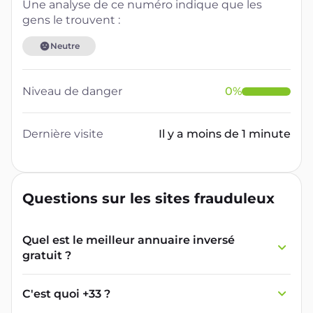
Une analyse de ce numéro indique que les
gens le trouvent :
Neutre
Niveau de danger
0
%
Dernière visite
Il y a moins de 1 minute
Questions sur les sites frauduleux
Quel est le meilleur annuaire inversé
gratuit ?
France Verif inclut une fonctionnalité de
recherche de numéro inversée qui est efficace
C'est quoi +33 ?
et gratuite pour identifier les appelants
L'indicatif +33 est le code téléphonique