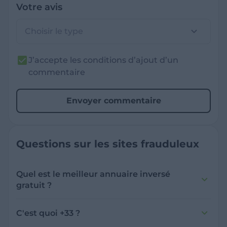
Votre avis
Choisir le type
J’accepte les conditions d’ajout d’un
commentaire
Envoyer commentaire
Questions sur les sites frauduleux
Quel est le meilleur annuaire inversé
gratuit ?
France Verif inclut une fonctionnalité de
recherche de numéro inversée qui est efficace
C'est quoi +33 ?
et gratuite pour identifier les appelants
L'indicatif +33 est le code téléphonique