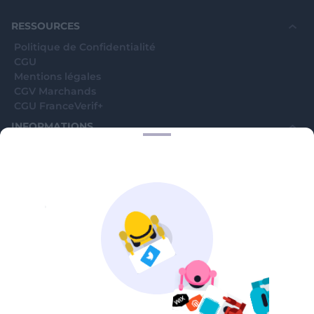
souhaite voir avec vous si elles sont avérées car
elles sont bloquées en attente. C'est un leurre.
RESSOURCES
Politique de Confidentialité
CGU
Mentions légales
CGV Marchands
CGU FranceVerif+
INFORMATIONS
Catégories
Marchands
Signaler une arnaque
Blog
A PROPOS
Aide
Comment ça marche ?
Contact support utilisateurs
support@franceverif.fr