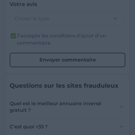
Votre avis
Choisir le type
J’accepte les conditions d’ajout d’un
commentaire
Envoyer commentaire
Questions sur les sites frauduleux
Quel est le meilleur annuaire inversé
gratuit ?
France Verif inclut une fonctionnalité de
recherche de numéro inversée qui est efficace
C'est quoi +33 ?
et gratuite pour identifier les appelants
L'indicatif +33 est le code téléphonique