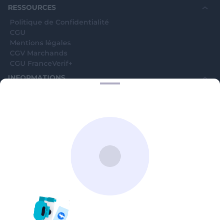
RESSOURCES
Politique de Confidentialité
CGU
Mentions légales
CGV Marchands
CGU FranceVerif+
INFORMATIONS
Catégories
Marchands
Signaler une arnaque
Blog
A PROPOS
Aide
Comment ça marche ?
Contact support utilisateurs
support@franceverif.fr
©WebVerif SAS au capital de 851 000€ • RCS de Paris 884750035 17