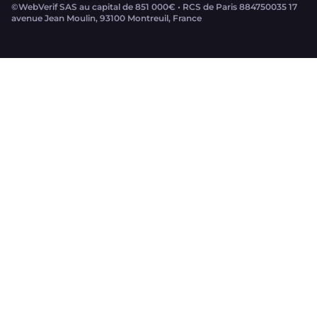
©WebVerif SAS au capital de 851 000€ • RCS de Paris 884750035 17
avenue Jean Moulin, 93100 Montreuil, France