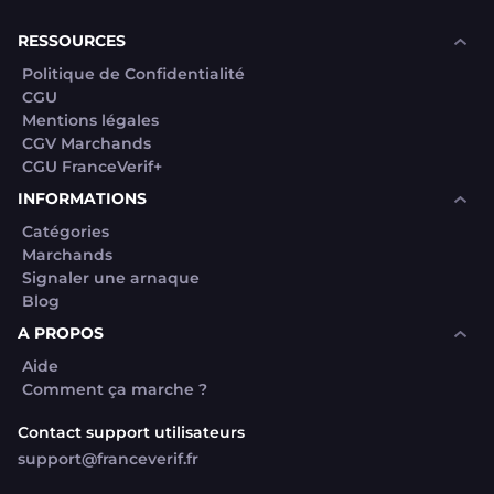
souhaite voir avec vous si elles sont avérées car
elles sont bloquées en attente. C'est un leurre.
RESSOURCES
Politique de Confidentialité
CGU
Mentions légales
CGV Marchands
CGU FranceVerif+
INFORMATIONS
Catégories
Marchands
Signaler une arnaque
Blog
A PROPOS
Aide
Comment ça marche ?
Contact support utilisateurs
support@franceverif.fr