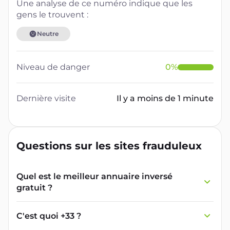
Une analyse de ce numéro indique que les
gens le trouvent :
Neutre
Niveau de danger
0
%
Dernière visite
Il y a moins de 1 minute
Questions sur les sites frauduleux
Quel est le meilleur annuaire inversé
gratuit ?
France Verif inclut une fonctionnalité de
recherche de numéro inversée qui est efficace
C'est quoi +33 ?
et gratuite pour identifier les appelants
L'indicatif +33 est le code téléphonique