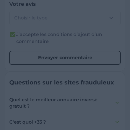
Votre avis
Choisir le type
J’accepte les conditions d’ajout d’un
commentaire
Envoyer commentaire
Questions sur les sites frauduleux
Quel est le meilleur annuaire inversé
gratuit ?
France Verif inclut une fonctionnalité de
recherche de numéro inversée qui est efficace
C'est quoi +33 ?
et gratuite pour identifier les appelants
L'indicatif +33 est le code téléphonique