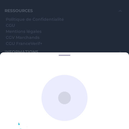
souhaite voir avec vous si elles sont avérées car
elles sont bloquées en attente. C'est un leurre.
RESSOURCES
Politique de Confidentialité
CGU
Mentions légales
CGV Marchands
CGU FranceVerif+
INFORMATIONS
Catégories
Marchands
Signaler une arnaque
Blog
A PROPOS
Aide
Comment ça marche ?
Contact support utilisateurs
support@franceverif.fr