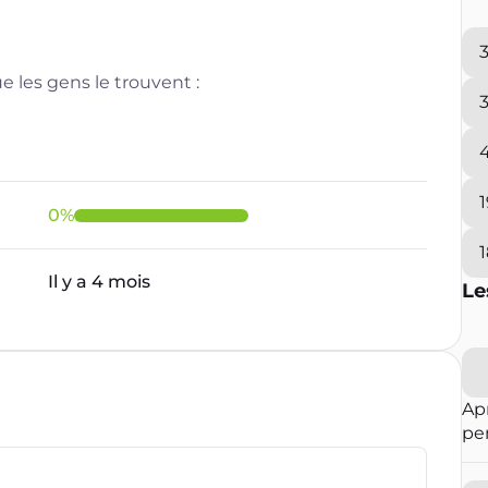
 les gens le trouvent :
0
%
Il y a 4 mois
Le
Ap
pe
m'