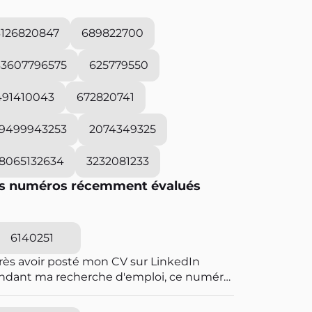
3126820847
689822700
33607796575
625779550
491410043
672820741
19499943253
2074349325
18065132634
3232081233
s numéros récemment évalués
6140251
rès avoir posté mon CV sur LinkedIn
ndant ma recherche d'emploi, ce numéro
a harcelé et menacer de viol