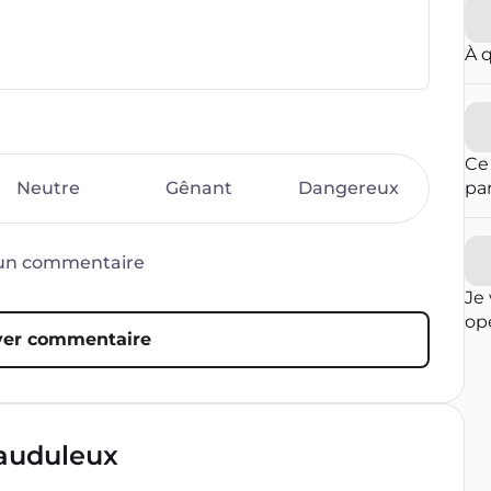
À 
Ce
Neutre
Gênant
Dangereux
pa
ent
est
mê
d’un commentaire
des
Je 
con
opé
49
er commentaire
fai
co
ré
men
qu
Po
in
aup
con
rauduleux
Irl
op
par