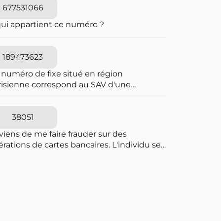
677531066
qui appartient ce numéro ?
189473623
 numéro de fixe situé en région
risienne correspond au SAV d'une
reprise frauduleuse dont le siège fiscal
 situé en Irlande. Envoi-Reco utilise les
mes codes couleurs que La Poste pour
38051
 envois de courrier en AR. Elle joue sur la
viens de me faire frauder sur des
fusion. Un mois après, j'ai été débitée de
rations de cartes bancaires. L'individu se
€. Je n'ai jamais donné mon
t passer pour une personne travaillant à la
nsentement pour payer un abonnement
pression des fraudes bancaires et explique
suel de 49€. Je pensais avoir affaire à la
e vous allez recevoir un SMS pour vous
ste. Impossible de faire un signalement
diquer que vous êtes en ligne avec un
rès de Signal Conso car le siège est en
seiller bancaire. Il explique que des
ande.
érations ont été caractérisées suspectes
 l'algorithme et qu'il souhaite voir avec