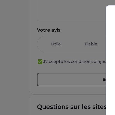
Votre avis
Utile
Fiable
J’accepte les conditions d’ajout 
Envoy
Questions sur les sites f