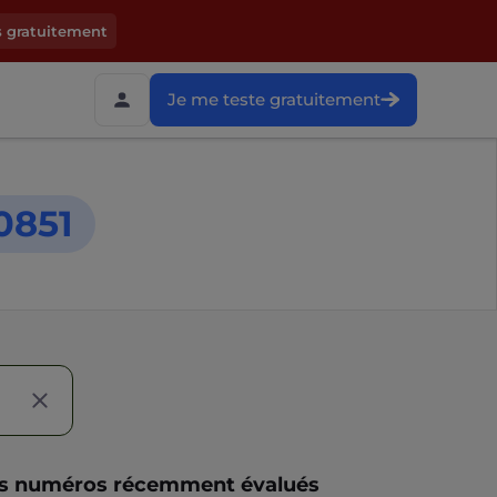
s gratuitement
Je me teste gratuitement
0851
s numéros récemment évalués