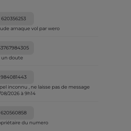
620356253
aude arnaque vol par wero
33767984305
i un doute
984081443
pel inconnu , ne laisse pas de message
/08/2026 à 9h14
620560858
opriétaire du numero