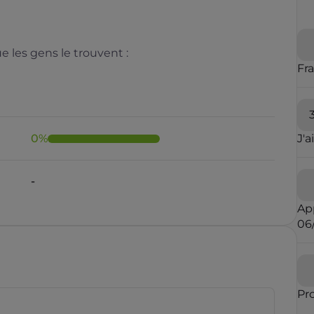
 les gens le trouvent :
Fr
0
%
J'a
-
Ap
06
Pr