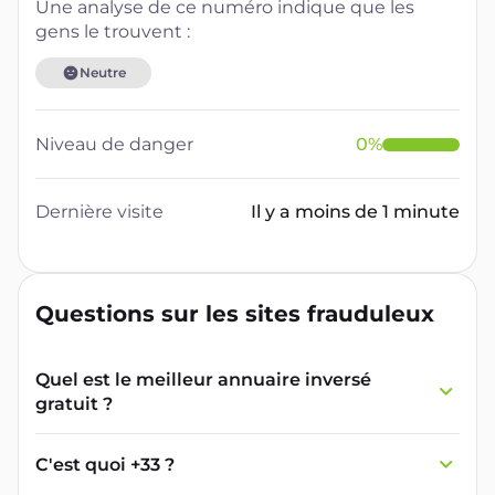
Une analyse de ce numéro indique que les
gens le trouvent :
Neutre
Niveau de danger
0
%
Dernière visite
Il y a moins de 1 minute
Questions sur les sites frauduleux
Quel est le meilleur annuaire inversé
gratuit ?
France Verif inclut une fonctionnalité de
recherche de numéro inversée qui est efficace
C'est quoi +33 ?
et gratuite pour identifier les appelants
L'indicatif +33 est le code téléphonique