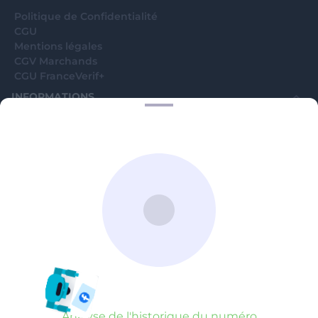
Politique de Confidentialité
CGU
Mentions légales
CGV Marchands
CGU FranceVerif+
INFORMATIONS
Catégories
Marchands
Signaler une arnaque
Blog
A PROPOS
Aide
Comment ça marche ?
Contact support utilisateurs
support@franceverif.fr
©WebVerif SAS au capital de 851 000€ • RCS de Paris 884750035 17
avenue Jean Moulin, 93100 Montreuil, France
Analyse de l'historique du numéro