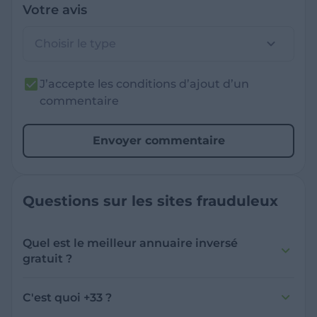
Votre avis
Choisir le type
J’accepte les conditions d’ajout d’un
commentaire
Envoyer commentaire
Questions sur les sites frauduleux
Quel est le meilleur annuaire inversé
gratuit ?
France Verif inclut une fonctionnalité de
recherche de numéro inversée qui est efficace
C'est quoi +33 ?
et gratuite pour identifier les appelants
L'indicatif +33 est le code téléphonique