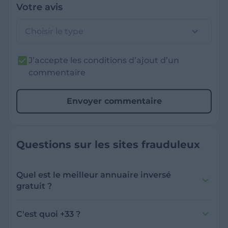
Votre avis
Choisir le type
J’accepte les conditions d’ajout d’un
commentaire
Envoyer commentaire
Questions sur les sites frauduleux
Quel est le meilleur annuaire inversé
gratuit ?
France Verif inclut une fonctionnalité de
recherche de numéro inversée qui est efficace
C'est quoi +33 ?
et gratuite pour identifier les appelants
L'indicatif +33 est le code téléphonique