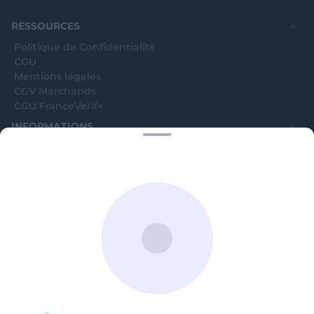
souhaite voir avec vous si elles sont avérées car
elles sont bloquées en attente. C'est un leurre.
RESSOURCES
Politique de Confidentialité
CGU
Mentions légales
CGV Marchands
CGU FranceVerif+
INFORMATIONS
Catégories
Marchands
Signaler une arnaque
Blog
A PROPOS
Aide
Comment ça marche ?
Contact support utilisateurs
support@franceverif.fr