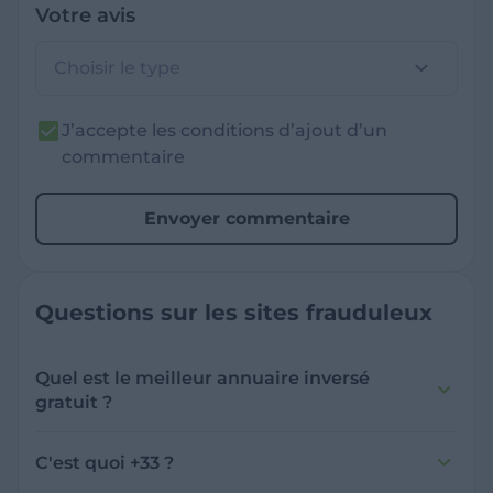
Votre avis
Choisir le type
J’accepte les conditions d’ajout d’un
commentaire
Envoyer commentaire
Questions sur les sites frauduleux
Quel est le meilleur annuaire inversé
gratuit ?
France Verif inclut une fonctionnalité de
recherche de numéro inversée qui est efficace
C'est quoi +33 ?
et gratuite pour identifier les appelants
L'indicatif +33 est le code téléphonique