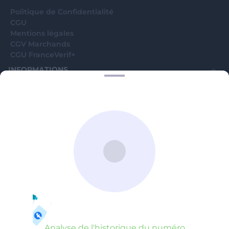
Politique de Confidentialité
CGU
Mentions légales
CGV Marchands
CGU FranceVerif+
INFORMATIONS
Catégories
Marchands
Signaler une arnaque
Blog
A PROPOS
Aide
Comment ça marche ?
Contact support utilisateurs
support@franceverif.fr
©WebVerif SAS au capital de 851 000€ • RCS de Paris 884750035 17
avenue Jean Moulin, 93100 Montreuil, France
Analyse de l'historique du numéro