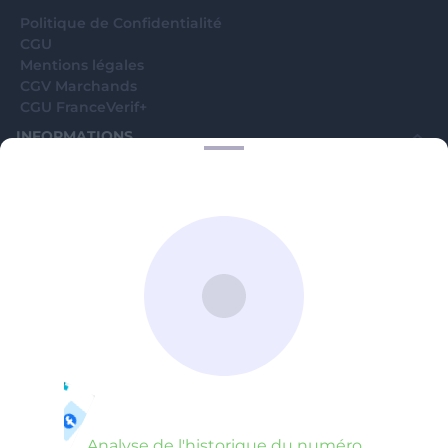
Politique de Confidentialité
CGU
Mentions légales
CGV Marchands
CGU FranceVerif+
INFORMATIONS
Catégories
Marchands
Signaler une arnaque
Blog
A PROPOS
Aide
Comment ça marche ?
Contact support utilisateurs
support@franceverif.fr
©WebVerif SAS au capital de 851 000€ • RCS de Paris 884750035 17
avenue Jean Moulin, 93100 Montreuil, France
Analyse de l'historique du numéro