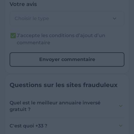
Votre avis
Choisir le type
J’accepte les conditions d’ajout d’un
commentaire
Envoyer commentaire
Questions sur les sites frauduleux
Quel est le meilleur annuaire inversé
gratuit ?
France Verif inclut une fonctionnalité de
recherche de numéro inversée qui est efficace
C'est quoi +33 ?
et gratuite pour identifier les appelants
L'indicatif +33 est le code téléphonique