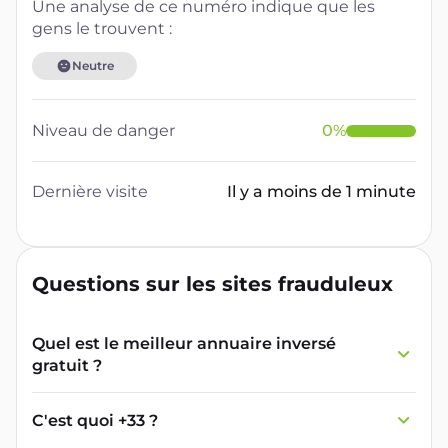
Une analyse de ce numéro indique que les
gens le trouvent :
Neutre
Niveau de danger
0
%
Dernière visite
Il y a moins de 1 minute
Questions sur les sites frauduleux
Quel est le meilleur annuaire inversé
gratuit ?
France Verif inclut une fonctionnalité de
recherche de numéro inversée qui est efficace
C'est quoi +33 ?
et gratuite pour identifier les appelants
L'indicatif +33 est le code téléphonique