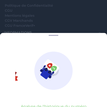
Politique de Confidentialité
CGU
Mentions légales
CGV Marchands
CGU FranceVerif+
INFORMATIONS
Catégories
Marchands
Signaler une arnaque
Blog
A PROPOS
Aide
Comment ça marche ?
Contact support utilisateurs
support@franceverif.fr
©WebVerif SAS au capital de 851 000€ • RCS de Paris 884750035 17
avenue Jean Moulin, 93100 Montreuil, France
Analyse de l'historique du numéro