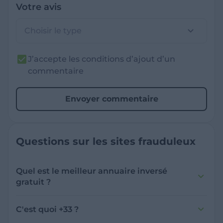
Votre avis
Choisir le type
J’accepte les conditions d’ajout d’un
commentaire
Envoyer commentaire
Questions sur les sites frauduleux
Quel est le meilleur annuaire inversé
gratuit ?
France Verif inclut une fonctionnalité de
recherche de numéro inversée qui est efficace
C'est quoi +33 ?
et gratuite pour identifier les appelants
L'indicatif +33 est le code téléphonique