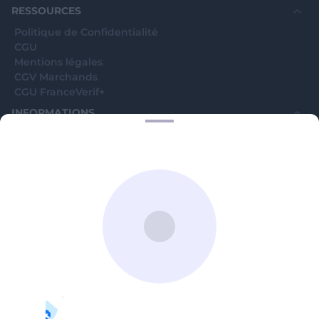
RESSOURCES
Politique de Confidentialité
CGU
Mentions légales
CGV Marchands
CGU FranceVerif+
INFORMATIONS
Catégories
Marchands
Signaler une arnaque
Blog
A PROPOS
Aide
Comment ça marche ?
Contact support utilisateurs
support@franceverif.fr
©WebVerif SAS au capital de 851 000€ • RCS de Paris 884750035 17