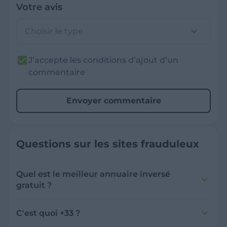
Votre avis
Choisir le type
J’accepte les conditions d’ajout d’un
commentaire
Envoyer commentaire
Questions sur les sites frauduleux
Quel est le meilleur annuaire inversé
gratuit ?
France Verif inclut une fonctionnalité de
recherche de numéro inversée qui est efficace
C'est quoi +33 ?
et gratuite pour identifier les appelants
L'indicatif +33 est le code téléphonique