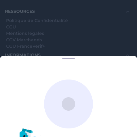
souhaite voir avec vous si elles sont avérées car
elles sont bloquées en attente. C'est un leurre.
RESSOURCES
Politique de Confidentialité
CGU
Mentions légales
CGV Marchands
CGU FranceVerif+
INFORMATIONS
Catégories
Marchands
Signaler une arnaque
Blog
A PROPOS
Aide
Comment ça marche ?
Contact support utilisateurs
support@franceverif.fr