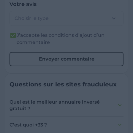
Votre avis
Choisir le type
J’accepte les conditions d’ajout d’un
commentaire
Envoyer commentaire
Questions sur les sites frauduleux
Quel est le meilleur annuaire inversé
gratuit ?
France Verif inclut une fonctionnalité de
recherche de numéro inversée qui est efficace
C'est quoi +33 ?
et gratuite pour identifier les appelants
L'indicatif +33 est le code téléphonique