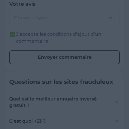
Votre avis
Choisir le type
J’accepte les conditions d’ajout d’un
commentaire
Envoyer commentaire
Questions sur les sites frauduleux
Quel est le meilleur annuaire inversé
gratuit ?
France Verif inclut une fonctionnalité de
recherche de numéro inversée qui est efficace
C'est quoi +33 ?
et gratuite pour identifier les appelants
L'indicatif +33 est le code téléphonique