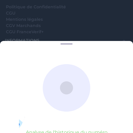
Politique de Confidentialité
CGU
Mentions légales
CGV Marchands
CGU FranceVerif+
INFORMATIONS
Catégories
Marchands
Signaler une arnaque
Blog
A PROPOS
Aide
Comment ça marche ?
Contact support utilisateurs
support@franceverif.fr
©WebVerif SAS au capital de 851 000€ • RCS de Paris 884750035 17
avenue Jean Moulin, 93100 Montreuil, France
Analyse de l'historique du numéro