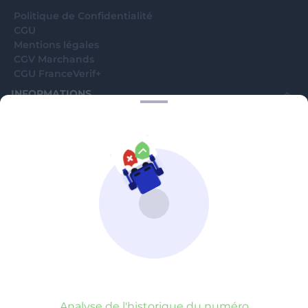
Politique de Confidentialité
CGU
Mentions légales
CGV Marchands
CGU FranceVerif+
INFORMATIONS
Catégories
Marchands
Signaler une arnaque
Blog
A PROPOS
Aide
Comment ça marche ?
Contact support utilisateurs
support@franceverif.fr
©WebVerif SAS au capital de 851 000€ • RCS de Paris 884750035 17
avenue Jean Moulin, 93100 Montreuil, France
Analyse de l'historique du numéro