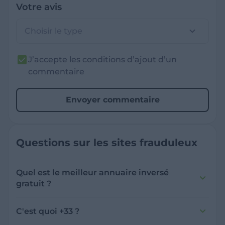
Votre avis
Choisir le type
J’accepte les conditions d’ajout d’un
commentaire
Envoyer commentaire
Questions sur les sites frauduleux
Quel est le meilleur annuaire inversé
gratuit ?
France Verif inclut une fonctionnalité de
recherche de numéro inversée qui est efficace
C'est quoi +33 ?
et gratuite pour identifier les appelants
L'indicatif +33 est le code téléphonique