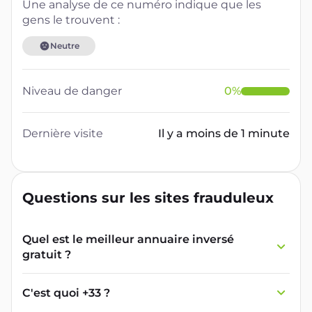
Une analyse de ce numéro indique que les
gens le trouvent :
Neutre
Niveau de danger
0
%
Dernière visite
Il y a moins de 1 minute
Questions sur les sites frauduleux
Quel est le meilleur annuaire inversé
gratuit ?
France Verif inclut une fonctionnalité de
recherche de numéro inversée qui est efficace
C'est quoi +33 ?
et gratuite pour identifier les appelants
L'indicatif +33 est le code téléphonique