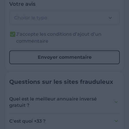
Votre avis
Choisir le type
J’accepte les conditions d’ajout d’un
commentaire
Envoyer commentaire
Questions sur les sites frauduleux
Quel est le meilleur annuaire inversé
gratuit ?
France Verif inclut une fonctionnalité de
recherche de numéro inversée qui est efficace
C'est quoi +33 ?
et gratuite pour identifier les appelants
L'indicatif +33 est le code téléphonique