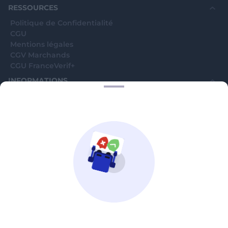
RESSOURCES
Politique de Confidentialité
CGU
Mentions légales
CGV Marchands
CGU FranceVerif+
INFORMATIONS
Catégories
Marchands
Signaler une arnaque
Blog
A PROPOS
Aide
Comment ça marche ?
Contact support utilisateurs
support@franceverif.fr
©WebVerif SAS au capital de 851 000€ • RCS de Paris 884750035 17