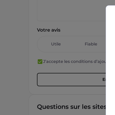
Votre avis
Utile
Fiable
J’accepte les conditions d’ajout 
Envoy
Questions sur les sites f