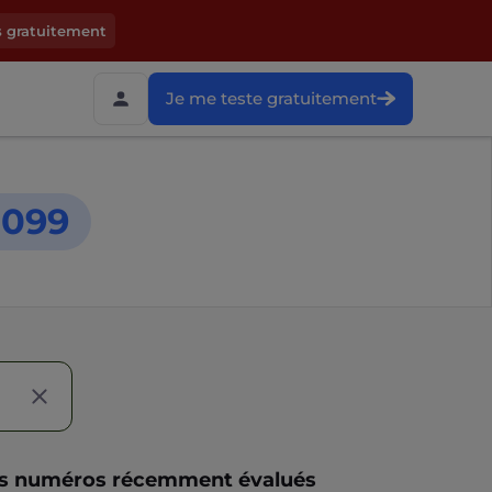
s gratuitement
Je me teste gratuitement
1099
s numéros récemment évalués