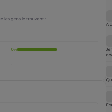
 les gens le trouvent :
A 
0
%
Je 
opé
fai
-
ré
qu
in
Qu
con
op
par
vou
blo
Fr