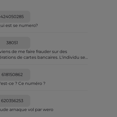
424050285
qui est se numero?
38051
viens de me faire frauder sur des
rations de cartes bancaires. L'individu se
t passer pour une personne travaillant à la
pression des fraudes bancaires et explique
e vous allez recevoir un SMS pour vous
618150862
diquer que vous êtes en ligne avec un
'est-ce ? Ce numéro ?
seiller bancaire. Il explique que des
érations ont été caractérisées suspectes
 l'algorithme et qu'il souhaite voir avec
620356253
s si elles sont avérées car elles sont
quées en attente. C'est un leurre.
aude arnaque vol par wero