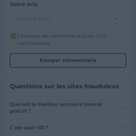
Votre avis
Choisir le type
J’accepte les conditions d’ajout d’un
commentaire
Envoyer commentaire
Questions sur les sites frauduleux
Quel est le meilleur annuaire inversé
gratuit ?
France Verif inclut une fonctionnalité de
recherche de numéro inversée qui est efficace
C'est quoi +33 ?
et gratuite pour identifier les appelants
L'indicatif +33 est le code téléphonique