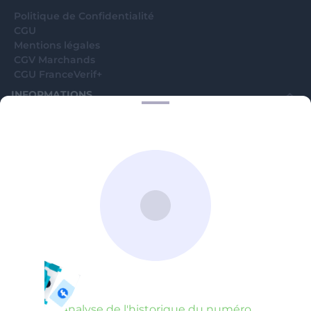
Politique de Confidentialité
CGU
Mentions légales
CGV Marchands
CGU FranceVerif+
INFORMATIONS
Catégories
Marchands
Signaler une arnaque
Blog
A PROPOS
Aide
Comment ça marche ?
Contact support utilisateurs
support@franceverif.fr
©WebVerif SAS au capital de 851 000€ • RCS de Paris 884750035 17
avenue Jean Moulin, 93100 Montreuil, France
Analyse de l'historique du numéro