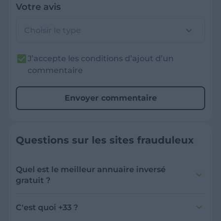
Votre avis
Choisir le type
J’accepte les conditions d’ajout d’un
commentaire
Envoyer commentaire
Questions sur les sites frauduleux
Quel est le meilleur annuaire inversé
gratuit ?
France Verif inclut une fonctionnalité de
recherche de numéro inversée qui est efficace
C'est quoi +33 ?
et gratuite pour identifier les appelants
L'indicatif +33 est le code téléphonique