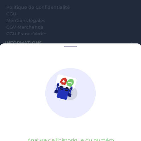
Politique de Confidentialité
CGU
Mentions légales
CGV Marchands
CGU FranceVerif+
INFORMATIONS
Catégories
Marchands
Signaler une arnaque
Blog
A PROPOS
Aide
Comment ça marche ?
Contact support utilisateurs
support@franceverif.fr
©WebVerif SAS au capital de 851 000€ • RCS de Paris 884750035 17
avenue Jean Moulin, 93100 Montreuil, France
Analyse de l'historique du numéro