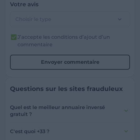
Votre avis
Choisir le type
J’accepte les conditions d’ajout d’un
commentaire
Envoyer commentaire
Questions sur les sites frauduleux
Quel est le meilleur annuaire inversé
gratuit ?
France Verif inclut une fonctionnalité de
recherche de numéro inversée qui est efficace
C'est quoi +33 ?
et gratuite pour identifier les appelants
L'indicatif +33 est le code téléphonique