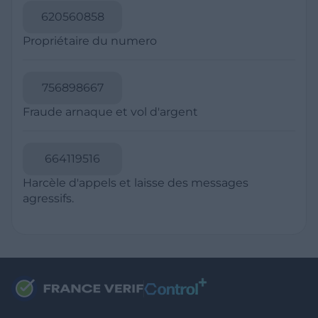
RESSOURCES
Politique de Confidentialité
CGU
Mentions légales
CGV Marchands
CGU FranceVerif+
INFORMATIONS
Catégories
Marchands
Signaler une arnaque
Blog
A PROPOS
Aide
Comment ça marche ?
Contact support utilisateurs
support@franceverif.fr
©WebVerif SAS au capital de 851 000€ • RCS de Paris 884750035 17