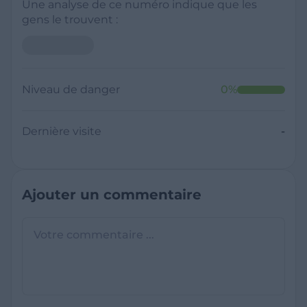
Une analyse de ce numéro indique que les
gens le trouvent :
Neutre
Niveau de danger
0
%
Dernière visite
Il y a moins de 1 minute
Questions sur les sites frauduleux
Quel est le meilleur annuaire inversé
gratuit ?
France Verif inclut une fonctionnalité de
recherche de numéro inversée qui est efficace
C'est quoi +33 ?
et gratuite pour identifier les appelants
L'indicatif +33 est le code téléphonique