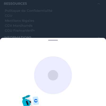
avenue Jean Moulin, 93100 Montreuil, France