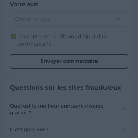
Votre avis
Choisir le type
J’accepte les conditions d’ajout d’un
commentaire
Envoyer commentaire
Questions sur les sites frauduleux
Quel est le meilleur annuaire inversé
gratuit ?
France Verif inclut une fonctionnalité de
recherche de numéro inversée qui est efficace
C'est quoi +33 ?
et gratuite pour identifier les appelants
L'indicatif +33 est le code téléphonique