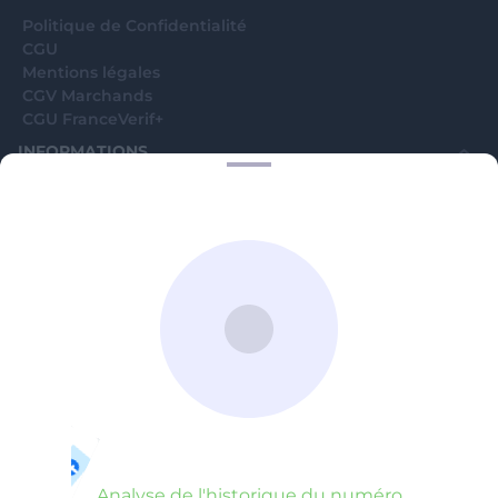
Politique de Confidentialité
CGU
Mentions légales
CGV Marchands
CGU FranceVerif+
INFORMATIONS
Catégories
Marchands
Signaler une arnaque
Blog
A PROPOS
Aide
Comment ça marche ?
Contact support utilisateurs
support@franceverif.fr
©WebVerif SAS au capital de 851 000€ • RCS de Paris 884750035 17
avenue Jean Moulin, 93100 Montreuil, France
Analyse de l'historique du numéro