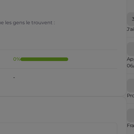
 les gens le trouvent :
J'a
0
%
Ap
06
Il y a moins de 1 minute
Pr
rauduleux
Fr