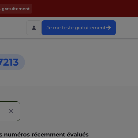
s gratuitement
Je me teste gratuitement
7213
s numéros récemment évalués