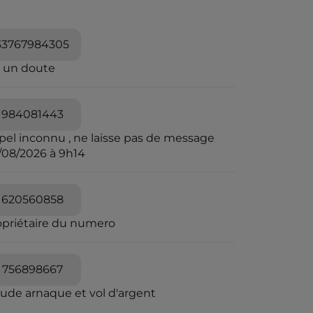
33767984305
i un doute
984081443
pel inconnu , ne laisse pas de message
/08/2026 à 9h14
620560858
opriétaire du numero
756898667
aude arnaque et vol d'argent