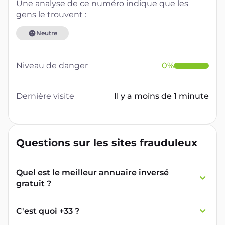
Une analyse de ce numéro indique que les
gens le trouvent :
Neutre
Niveau de danger
0
%
Dernière visite
Il y a moins de 1 minute
Questions sur les sites frauduleux
Quel est le meilleur annuaire inversé
gratuit ?
France Verif inclut une fonctionnalité de
recherche de numéro inversée qui est efficace
C'est quoi +33 ?
et gratuite pour identifier les appelants
L'indicatif +33 est le code téléphonique