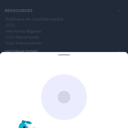
souhaite voir avec vous si elles sont avérées car
elles sont bloquées en attente. C'est un leurre.
RESSOURCES
Politique de Confidentialité
CGU
Mentions légales
CGV Marchands
CGU FranceVerif+
INFORMATIONS
Catégories
Marchands
Signaler une arnaque
Blog
A PROPOS
Aide
Comment ça marche ?
Contact support utilisateurs
support@franceverif.fr