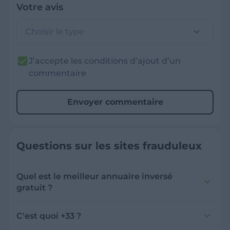
Votre avis
Choisir le type
J’accepte les conditions d’ajout d’un
commentaire
Envoyer commentaire
Questions sur les sites frauduleux
Quel est le meilleur annuaire inversé
gratuit ?
France Verif inclut une fonctionnalité de
recherche de numéro inversée qui est efficace
C'est quoi +33 ?
et gratuite pour identifier les appelants
L'indicatif +33 est le code téléphonique