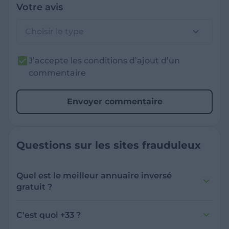
Votre avis
Choisir le type
J’accepte les conditions d’ajout d’un
commentaire
Envoyer commentaire
Questions sur les sites frauduleux
Quel est le meilleur annuaire inversé
gratuit ?
France Verif inclut une fonctionnalité de
recherche de numéro inversée qui est efficace
C'est quoi +33 ?
et gratuite pour identifier les appelants
L'indicatif +33 est le code téléphonique