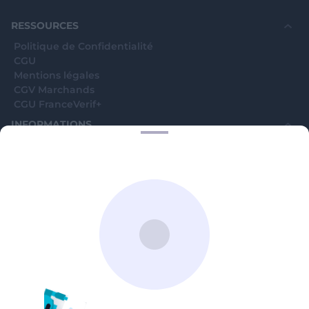
souhaite voir avec vous si elles sont avérées car
elles sont bloquées en attente. C'est un leurre.
RESSOURCES
Politique de Confidentialité
CGU
Mentions légales
CGV Marchands
CGU FranceVerif+
INFORMATIONS
Catégories
Marchands
Signaler une arnaque
Blog
A PROPOS
Aide
Comment ça marche ?
Contact support utilisateurs
support@franceverif.fr