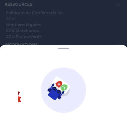
RESSOURCES
Politique de Confidentialité
CGU
Mentions légales
CGV Marchands
CGU FranceVerif+
INFORMATIONS
Catégories
Marchands
Signaler une arnaque
Blog
A PROPOS
Aide
Comment ça marche ?
Contact support utilisateurs
support@franceverif.fr
©WebVerif SAS au capital de 851 000€ • RCS de Paris 884750035 17