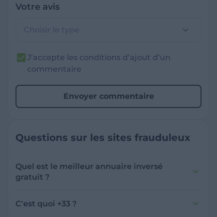
Votre avis
Choisir le type
J’accepte les conditions d’ajout d’un
commentaire
Envoyer commentaire
Questions sur les sites frauduleux
Quel est le meilleur annuaire inversé
gratuit ?
France Verif inclut une fonctionnalité de
recherche de numéro inversée qui est efficace
C'est quoi +33 ?
et gratuite pour identifier les appelants
L'indicatif +33 est le code téléphonique