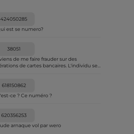
424050285
qui est se numero?
38051
viens de me faire frauder sur des
rations de cartes bancaires. L'individu se
t passer pour une personne travaillant à la
pression des fraudes bancaires et explique
e vous allez recevoir un SMS pour vous
618150862
diquer que vous êtes en ligne avec un
'est-ce ? Ce numéro ?
seiller bancaire. Il explique que des
érations ont été caractérisées suspectes
 l'algorithme et qu'il souhaite voir avec
620356253
s si elles sont avérées car elles sont
quées en attente. C'est un leurre.
aude arnaque vol par wero