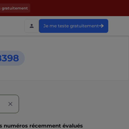
s gratuitement
Je me teste gratuitement
8398
s numéros récemment évalués