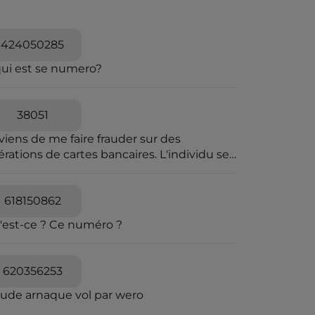
424050285
qui est se numero?
38051
viens de me faire frauder sur des
rations de cartes bancaires. L'individu se
t passer pour une personne travaillant à la
pression des fraudes bancaires et explique
e vous allez recevoir un SMS pour vous
618150862
diquer que vous êtes en ligne avec un
'est-ce ? Ce numéro ?
seiller bancaire. Il explique que des
érations ont été caractérisées suspectes
 l'algorithme et qu'il souhaite voir avec
620356253
s si elles sont avérées car elles sont
quées en attente. C'est un leurre.
aude arnaque vol par wero