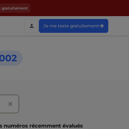
s gratuitement
Je me teste gratuitement
002
s numéros récemment évalués