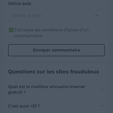
Votre avis
Choisir le type
J’accepte les conditions d’ajout d’un
commentaire
Envoyer commentaire
Questions sur les sites frauduleux
Quel est le meilleur annuaire inversé
gratuit ?
France Verif inclut une fonctionnalité de
recherche de numéro inversée qui est efficace
C'est quoi +33 ?
et gratuite pour identifier les appelants
L'indicatif +33 est le code téléphonique