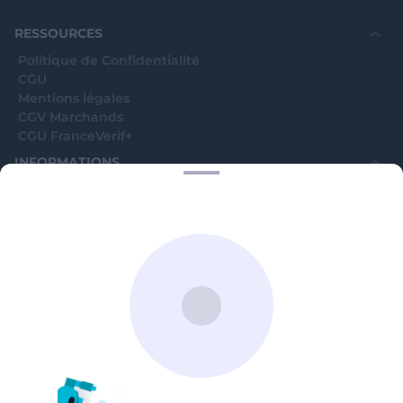
souhaite voir avec vous si elles sont avérées car
elles sont bloquées en attente. C'est un leurre.
RESSOURCES
Politique de Confidentialité
CGU
Mentions légales
CGV Marchands
CGU FranceVerif+
INFORMATIONS
Catégories
Marchands
Signaler une arnaque
Blog
A PROPOS
Aide
Comment ça marche ?
Contact support utilisateurs
support@franceverif.fr