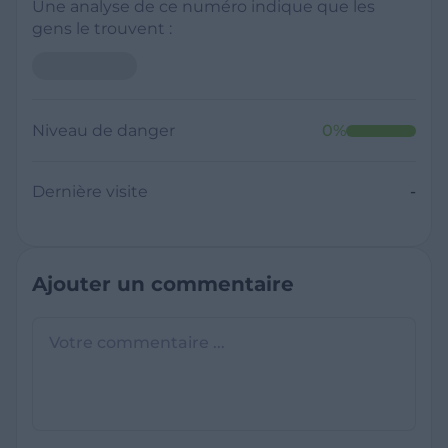
Une analyse de ce numéro indique que les
gens le trouvent :
Neutre
Niveau de danger
0
%
Dernière visite
Il y a moins de 1 minute
Questions sur les sites frauduleux
Quel est le meilleur annuaire inversé
gratuit ?
France Verif inclut une fonctionnalité de
recherche de numéro inversée qui est efficace
C'est quoi +33 ?
et gratuite pour identifier les appelants
L'indicatif +33 est le code téléphonique