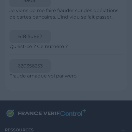
Politique de Confidentialité
CGU
Mentions légales
CGV Marchands
CGU FranceVerif+
INFORMATIONS
Catégories
Marchands
Signaler une arnaque
Blog
A PROPOS
Aide
Comment ça marche ?
Contact support utilisateurs
support@franceverif.fr
©WebVerif SAS au capital de 851 000€ • RCS de Paris 884750035 17
avenue Jean Moulin, 93100 Montreuil, France