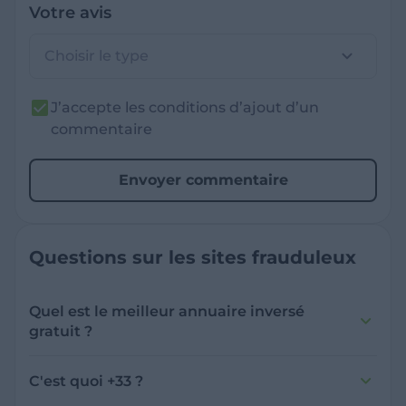
Votre avis
Choisir le type
J’accepte les conditions d’ajout d’un
commentaire
Envoyer commentaire
Questions sur les sites frauduleux
Quel est le meilleur annuaire inversé
gratuit ?
France Verif inclut une fonctionnalité de
recherche de numéro inversée qui est efficace
C'est quoi +33 ?
et gratuite pour identifier les appelants
L'indicatif +33 est le code téléphonique