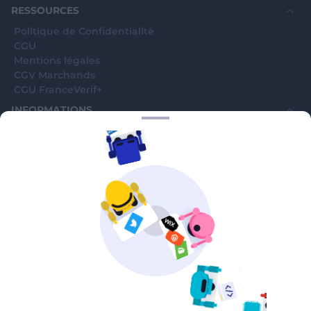
RESSOURCES
Politique de Confidentialité
CGU
Mentions légales
CGV Marchands
CGU FranceVerif+
INFORMATIONS
Catégories
Marchands
Signaler une arnaque
Blog
A PROPOS
Aide
Comment ça marche ?
Contact support utilisateurs
support@franceverif.fr
©WebVerif SAS au capital de 851 000€ • RCS de Paris 884750035 17